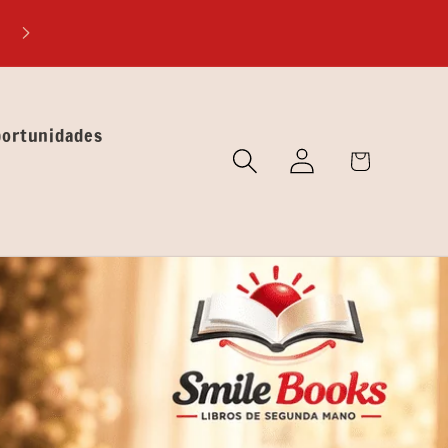
EXPLORA MUNDOS DESCONOCIDOS A TRÁVES DE NUEST
LIBROS
portunidades
🛒
Iniciar
Carrito
sesión