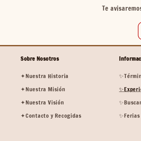
Te avisaremos
Sobre Nosotros
Informac
✦Nuestra Historia
✨Términ
✦Nuestra Misión
✨Experi
✦Nuestra Visión
✨Buscam
✦Contacto y Recogidas
✨Ferias 