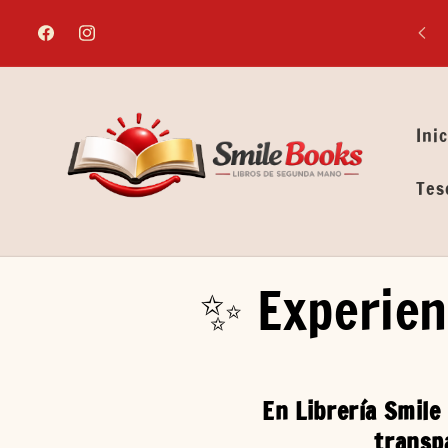
Ir
directamente
Facebook
Instagram
al contenido
Inic
Tes
✨ Experien
En Librería Smile
transp