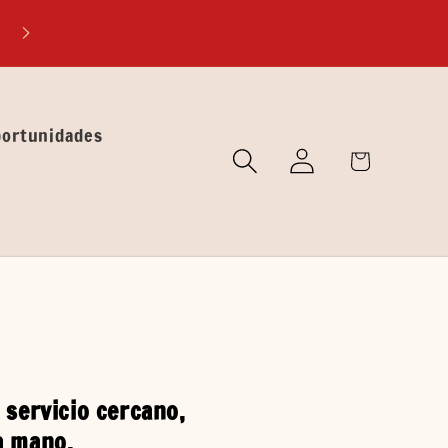
EXPLORA MUNDOS DESCONOCIDOS A TRÁVES DE NUEST
LIBROS
portunidades
Iniciar
🛒
sesión
Carrito
 servicio cercano,
a mano.