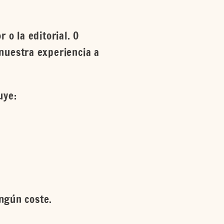
 o la editorial. O
nuestra experiencia a
uye:
ingún coste.