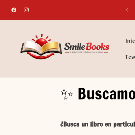
Ir
directamente
Facebook
Instagram
al contenido
Inic
Tes
✨ Buscamos
¿Busca un libro en particu