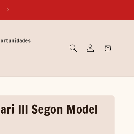
EXPLORA MUNDOS DESCONOCIDOS A TRÁVES DE NUEST
LIBROS
portunidades
Iniciar
🛒
sesión
Carrito
ari III Segon Model