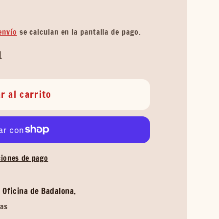
envío
se calculan en la pantalla de pago.
1
r al carrito
iones de pago
 Oficina de Badalona.
ras