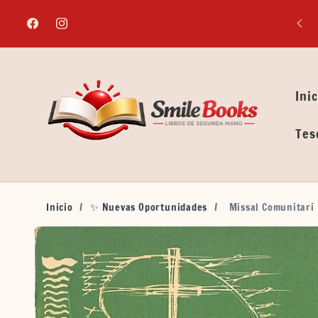
Ir
directamente
Facebook
Instagram
al contenido
Inic
Tes
Inicio
/
✨ Nuevas Oportunidades
/
Missal Comunitari 
Ir
directamente
a la
información
del producto