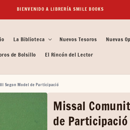
BIENVENIDO A LIBRERÍA SMILE BOOKS
io
La Biblioteca
Nuevos Tesoros
Nuevas O
oros de Bolsillo
El Rincón del Lector
III Segon Model de Participació
Missal Comunit
de Participació