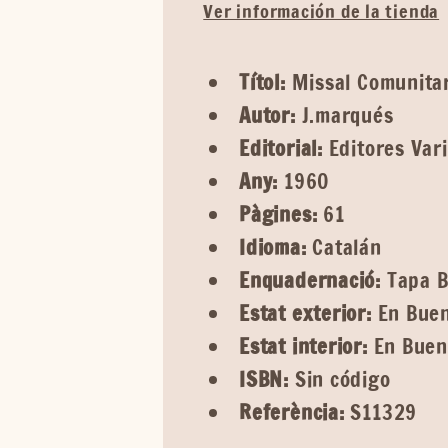
Ver información de la tienda
Títol:
Missal Comunitari
Autor:
J.marqués
Editorial:
Editores Var
Any:
1960
Pàgines:
61
Idioma:
Catalán
Enquadernació:
Tapa B
Estat exterior:
En Buen
Estat interior:
En Buen
ISBN:
Sin código
Referència:
S11329