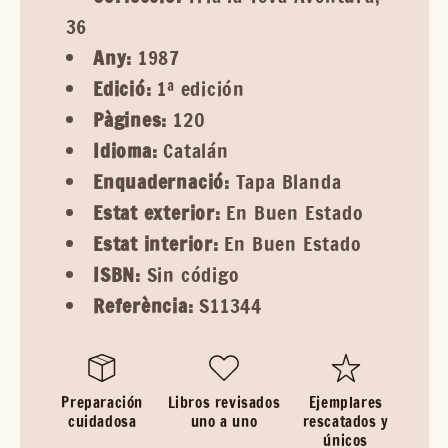
36
Any:
1987
Edició:
1ª edición
Pàgines:
120
Idioma:
Catalán
Enquadernació:
Tapa Blanda
Estat exterior:
En Buen Estado
Estat interior:
En Buen Estado
ISBN:
Sin código
Referència:
S11344
Preparación
Libros revisados
Ejemplares
cuidadosa
uno a uno
rescatados y
únicos