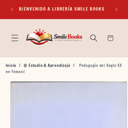
Ir
EXP
directamente
BIENVENIDO A LIBRERÍA SMILE BOOKS
TR
al contenido
🛒
Carrito
Inicio
/
📘 Estudio & Aprendizaje
/
Pedagogía del Segle XX
en Femení
Ir
directamente
a la
información
del producto