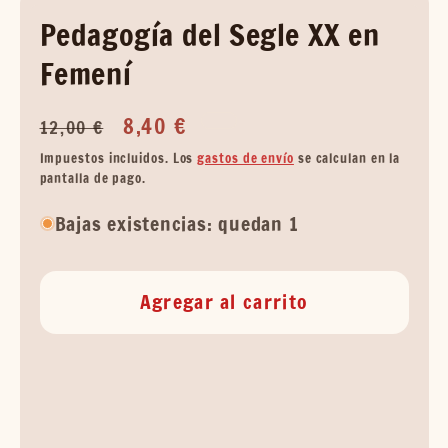
Pedagogía del Segle XX en
Femení
Precio
Precio
8,40 €
12,00 €
habitual
de
Impuestos incluidos. Los
gastos de envío
se calculan en la
oferta
pantalla de pago.
Bajas existencias: quedan 1
Agregar al carrito