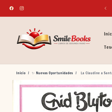
Ir
directamente
Facebook
Instagram
al contenido
Inic
Tes
Inicio
/
✨ Nuevas Oportunidades
/
La Claudine a Sant
Ir
directamente
a la
información
del producto