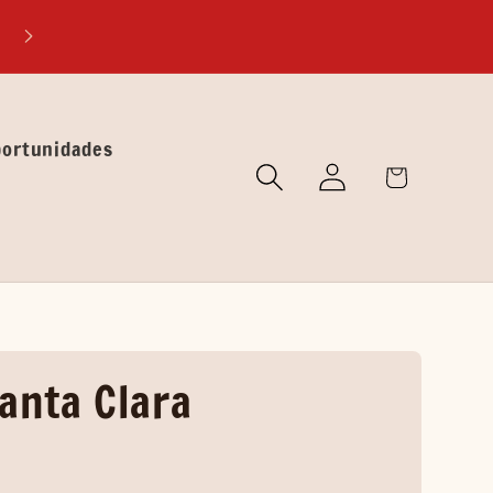
EXPLORA MUNDOS DESCONOCIDOS A TRÁVES DE NUEST
LIBROS
portunidades
Iniciar
🛒
sesión
Carrito
anta Clara