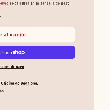
envío
se calculan en la pantalla de pago.
1
r al carrito
iones de pago
 Oficina de Badalona.
ras