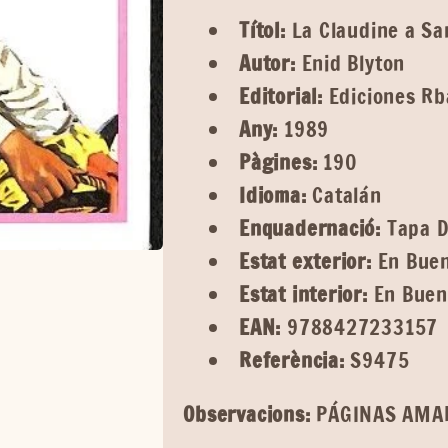
Títol:
La Claudine a Sa
Autor:
Enid Blyton
Editorial:
Ediciones Rb
Any:
1989
Pàgines:
190
Idioma:
Catalán
Enquadernació:
Tapa D
Estat exterior:
En Buen
Estat interior:
En Buen
EAN:
9788427233157
Referència:
S9475
Observacions:
PÁGINAS AMA