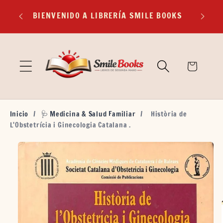
Ir
EXP
directamente
BIENVENIDO A LIBRERÍA SMILE BOOKS
TR
al contenido
🛒
Carrito
Inicio
/
🩺 Medicina & Salud Familiar
/
Història de
L'Obstetrícia i Ginecologia Catalana .
Ir
directamente
a la
información
del producto