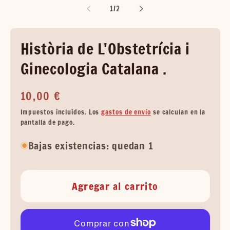
de
1
/
2
Història de L'Obstetrícia i
Ginecologia Catalana .
Precio
10,00 €
habitual
Impuestos incluidos. Los
gastos de envío
se calculan en la
pantalla de pago.
Bajas existencias: quedan 1
Agregar al carrito