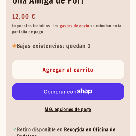
Una Amiga de Por!
Precio
12,00 €
habitual
Impuestos incluidos. Los
gastos de envío
se calculan en la
pantalla de pago.
Bajas existencias: quedan 1
Agregar al carrito
Más opciones de pago
Retiro disponible en
Recogida en Oficina de