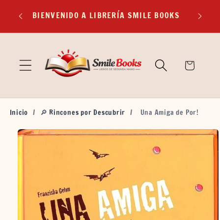
Ir
EXP
directamente
BIENVENIDO A LIBRERÍA SMILE BOOKS
TR
al contenido
🛒
Carrito
Inicio
/
🔎 Rincones por Descubrir
/
Una Amiga de Por!
Ir
directamente
a la
información
del producto