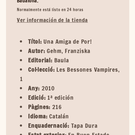
Badalona.
Normalmente está listo en 24 horas
Ver información de la tienda
Títol:
Una Amiga de Por!
Autor:
Gehm, Franziska
Editorial:
Baula
Col·lecció:
Les Bessones Vampires,
1
Any:
2010
Edició:
1ª edición
Pàgines:
216
Idioma:
Catalán
Enquadernació:
Tapa Dura
Estat exterior:
En Buen Estado