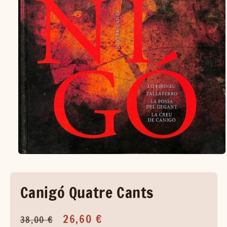
Canigó Quatre Cants
Precio
Precio
26,60 €
38,00 €