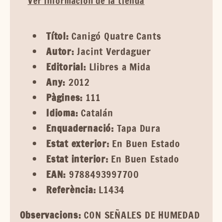
Ver información de la tienda
Títol:
Canigó Quatre Cants
Autor:
Jacint Verdaguer
Editorial:
Llibres a Mida
Any:
2012
Pàgines:
111
Idioma:
Catalán
Enquadernació:
Tapa Dura
Estat exterior:
En Buen Estado
Estat interior:
En Buen Estado
EAN:
9788493997700
Referència:
L1434
Observacions:
CON SEÑALES DE HUMEDAD