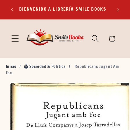
Ir
EXP
directamente
BIENVENIDO A LIBRERÍA SMILE BOOKS
TR
al contenido
🛒
Carrito
Inicio
/
🗳️ Sociedad & Política
/
Republicans Jugant Am
Foc.
Ir
directamente
a la
información
del producto