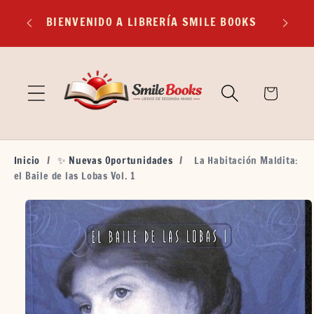
Ir
EXP
directamente
BIENVENIDO A LIBRERÍA SMILE BOOKS
TR
al contenido
🛒
Carrito
Inicio
/
✨ Nuevas Oportunidades
/
La Habitación Maldita:
el Baile de las Lobas Vol. 1
Ir
directamente
a la
información
del producto