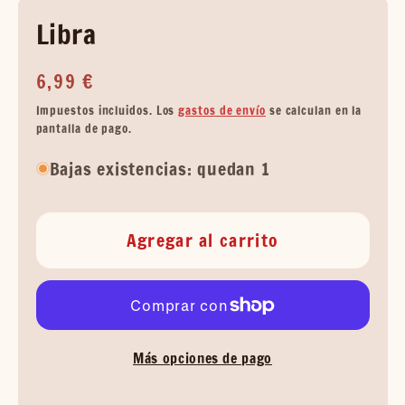
Libra
Precio
6,99 €
habitual
Impuestos incluidos. Los
gastos de envío
se calculan en la
pantalla de pago.
Bajas existencias: quedan 1
Agregar al carrito
Más opciones de pago