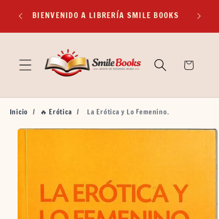
Ir
EXP
directamente
BIENVENIDO A LIBRERÍA SMILE BOOKS
TR
al contenido
🛒
Carrito
Inicio
/
🔥 Erótica
/
La Erótica y Lo Femenino.
Ir
directamente
a la
información
del producto